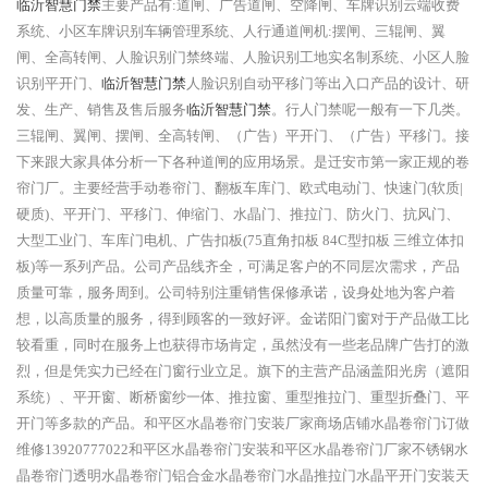
临沂智慧门禁
主要产品有:道闸、广告道闸、空降闸、车牌识别云端收费
系统、小区车牌识别车辆管理系统、人行通道闸机:摆闸、三辊闸、翼
闸、全高转闸、人脸识别门禁终端、人脸识别工地实名制系统、小区人脸
识别平开门、
临沂智慧门禁
人脸识别自动平移门等出入口产品的设计、研
发、生产、销售及售后服务
临沂智慧门禁
。行人门禁呢一般有一下几类。
三辊闸、翼闸、摆闸、全高转闸、（广告）平开门、（广告）平移门。接
下来跟大家具体分析一下各种道闸的应用场景。是迁安市第一家正规的卷
帘门厂。主要经营手动卷帘门、翻板车库门、欧式电动门、快速门(软质|
硬质)、平开门、平移门、伸缩门、水晶门、推拉门、防火门、抗风门、
大型工业门、车库门电机、广告扣板(75直角扣板 84C型扣板 三维立体扣
板)等一系列产品。公司产品线齐全，可满足客户的不同层次需求，产品
质量可靠，服务周到。公司特别注重销售保修承诺，设身处地为客户着
想，以高质量的服务，得到顾客的一致好评。金诺阳门窗对于产品做工比
较看重，同时在服务上也获得市场肯定，虽然没有一些老品牌广告打的激
烈，但是凭实力已经在门窗行业立足。旗下的主营产品涵盖阳光房（遮阳
系统）、平开窗、断桥窗纱一体、推拉窗、重型推拉门、重型折叠门、平
开门等多款的产品。和平区水晶卷帘门安装厂家商场店铺水晶卷帘门订做
维修13920777022和平区水晶卷帘门安装和平区水晶卷帘门厂家不锈钢水
晶卷帘门透明水晶卷帘门铝合金水晶卷帘门水晶推拉门水晶平开门安装天